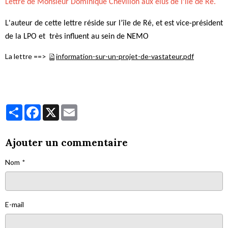
Lettre de Monsieur Dominique Chevillon aux élus de l’île de Ré.
L'auteur de cette lettre réside sur l’île de Ré, et est vice-président
de la LPO et très influent au sein de NEMO
La lettre ==>
information-sur-un-projet-de-vastateur.pdf
Partager
Facebook
X
Email
Ajouter un commentaire
Nom
E-mail