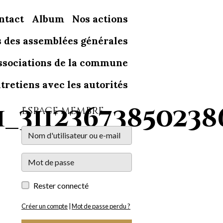
ntact
Album
Nos actions
 des assemblées générales
associations de la commune
retiens avec les autorités
1_31123673850238
Espace membre
Rester connecté
Créer un compte
|
Mot de passe perdu ?