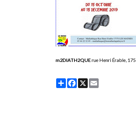
m2DIATH2QUE
rue Henri Érable, 1
Partager
Facebook
X
Email