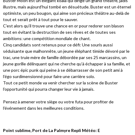
Buster Moon est un élégant koala qui dirige un grand théâtre, jadis
illustre, mais aujourd’hui tombé en désuétude. Buster est un éternel
optimiste, un peu bougon, qui aime son précieux théâtre au-delà de
tout et serait prêt à tout pour le sauver.
C’est alors qu’il trouve une chance en or pour redorer son blason
tout en évitant la destruction de ses rêves et de toutes ses
ambitions: une compétition mondiale de chant.
Cinq candidats sont retenus pour ce défi: Une souris aussi
séduisante que malhonnête, un jeune éléphant timide dévoré par le
trac, une truie mère de famille débordée par ses 25 marcassins, un
jeune gorille délinquant qui ne cherche qu’à échapper à sa famille, et
une porc épic punk qui peine à se débarrasser de son petit ami à
l’égo surdimensionné pour faire une carrière solo.
Tout ce petit monde va venir chercher sur la scène de Buster
l’opportunité qui pourra changer leur vie à jamais.
Pensez à amener votre siège ou votre futa pour profiter de
l'événement dans les meilleures conditions.
Point sublime, Port de La Palmyre Repli Météo: E